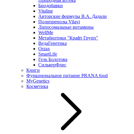
Природная аптека
Биодобавки
Vitaline
Авторские формулы В.А. Дадали
Полипренолы Vilavi
Липосомальные витамины
WellMe
Метабиотики "Крафт Групп"
ВедаГенетика
Orzax
SmartLife
Гель Болотова
СильверФлис
Книги
Функциональное питание PRANA food
MyGenetics
Косметика