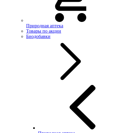
Природная аптека
Товары по акции
Биодобавки