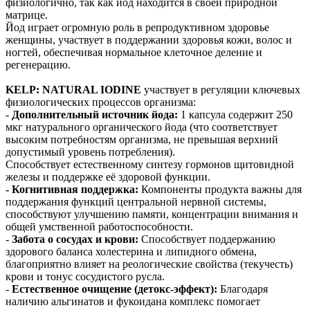
физиологично, так как йод находится в своей природной
матрице.
Йод играет огромную роль в репродуктивном здоровье
женщины, участвует в поддержании здоровья кожи, волос и
ногтей, обеспечивая нормальное клеточное деление и
регенерацию.
KELP: NATURAL IODINE
участвует в регуляции ключевых
физиологических процессов организма:
-
Дополнительный источник йода:
1 капсула содержит 250
мкг натурального органического йода (что соответствует
высоким потребностям организма, не превышая верхний
допустимый уровень потребления).
Способствует естественному синтезу гормонов щитовидной
железы и поддержке её здоровой функции.
- Когнитивная поддержка:
Компоненты продукта важны для
поддержания функций центральной нервной системы,
способствуют улучшению памяти, концентрации внимания и
общей умственной работоспособности.
-
Забота о сосудах и крови:
Способствует поддержанию
здорового баланса холестерина и липидного обмена,
благоприятно влияет на реологические свойства (текучесть)
крови и тонус сосудистого русла.
-
Естественное очищение (детокс-эффект):
Благодаря
наличию альгинатов и фукоидана комплекс помогает