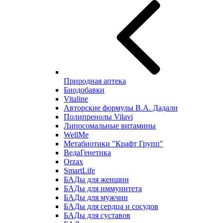
Природная аптека
Биодобавки
Vitaline
Авторские формулы В.А. Дадали
Полипренолы Vilavi
Липосомальные витамины
WellMe
Метабиотики "Крафт Групп"
ВедаГенетика
Orzax
SmartLife
БАДы для женщин
БАДы для иммунитета
БАДы для мужчин
БАДы для сердца и сосудов
БАДы для суставов