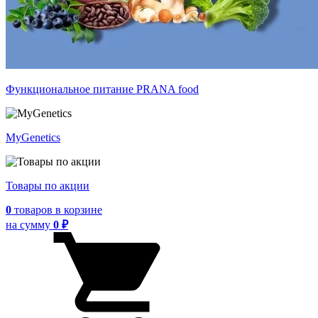
Функциональное питание PRANA food
MyGenetics
Товары по акции
0
товаров
в корзине
на сумму
0 ₽