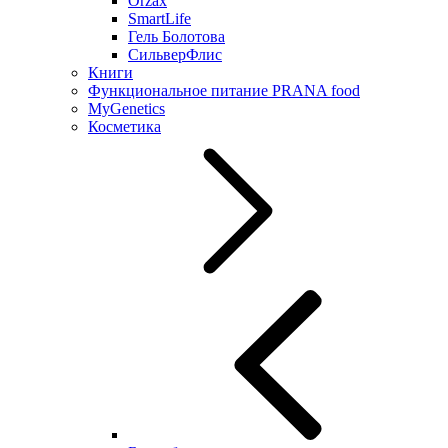
Orzax
SmartLife
Гель Болотова
СильверФлис
Книги
Функциональное питание PRANA food
MyGenetics
Косметика