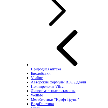
Природная аптека
Биодобавки
Vitaline
Авторские формулы В.А. Дадали
Полипренолы Vilavi
Липосомальные витамины
WellMe
Метабиотики "Крафт Групп"
ВедаГенетика