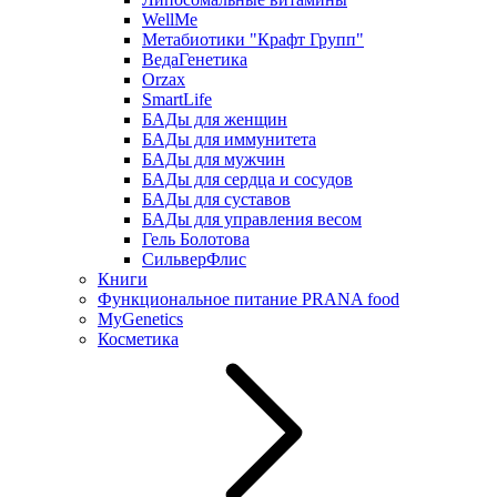
WellMe
Метабиотики "Крафт Групп"
ВедаГенетика
Orzax
SmartLife
БАДы для женщин
БАДы для иммунитета
БАДы для мужчин
БАДы для сердца и сосудов
БАДы для суставов
БАДы для управления весом
Гель Болотова
СильверФлис
Книги
Функциональное питание PRANA food
MyGenetics
Косметика