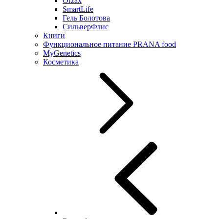
Orzax
SmartLife
Гель Болотова
СильверФлис
Книги
Функциональное питание PRANA food
MyGenetics
Косметика