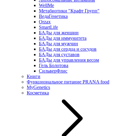
WellMe
Метабиотики "Крафт Групп"
ВедаГенетика
Orzax
SmartLife
БАДы для женщин
БАДы для иммунитета
БАДы для мужчин
БАДы для сердца и сосудов
БАДы для суставов
БАДы для управления весом
Гель Болотова
СильверФлис
Книги
Функциональное питание PRANA food
MyGenetics
Косметика