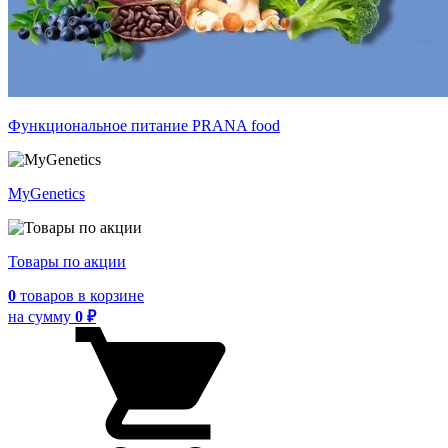
Функциональное питание PRANA food
MyGenetics
Товары по акции
0
товаров
в корзине
на сумму
0 ₽