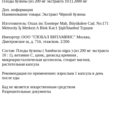
Плоды бузины (из 200 мг экстракта 10:1) 2000 мг
Доп. информация
Наименование товара: Экстракт Чёрной бузины
Изготовитель: Orzax inc Esentepe Mah. Büyükdere Cad. No:171
Metrocity İş Merkezi A Blok Kat:1 Şişli/İstanbul Турция
Импортер: ООО "ГЛОБАЛ ВИТАМИНС" Москва,
Дмитровское ш, д. 71б, этаж/ком. 2/20б
Состав: Плоды бузины ( Sambucus nigra ) (из 200 мг экстракта
10 : 1), витамин С, цинк, диоксид кремния ,
микрокристаллическая целлюлоза, стеарат магния,
растительная капсула
Рекомендация по применению: взрослым 1 капсула в день
после еды
Бад не является лекарственным средством
Разрешительные документы