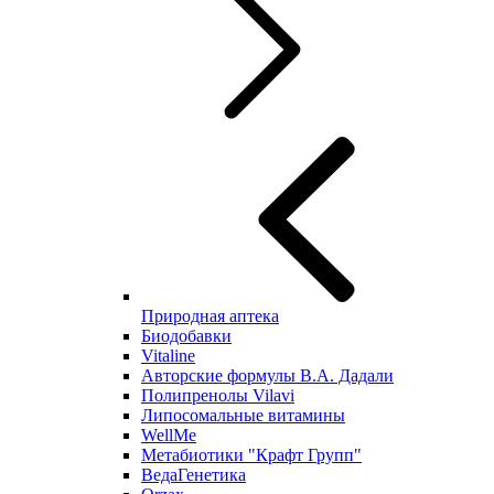
Природная аптека
Биодобавки
Vitaline
Авторские формулы В.А. Дадали
Полипренолы Vilavi
Липосомальные витамины
WellMe
Метабиотики "Крафт Групп"
ВедаГенетика